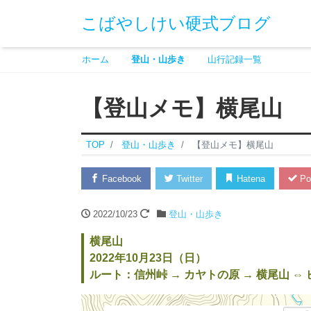
こばやしけい硬式ブログ
ホーム
登山・山歩き
山行記録一覧
【登山メモ】横尾山
TOP
登山・山歩き
【登山メモ】横尾山
Facebook
Twitter
Hatena
Po
2022/10/23
登山・山歩き
横尾山
2022年10月23日（日）
ルート：信州峠 → カヤトの原 → 横尾山 ⇔