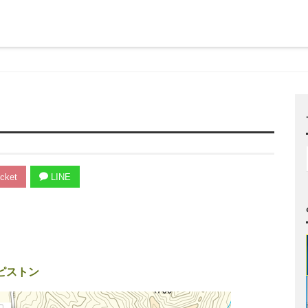
cket
LINE
 ピストン