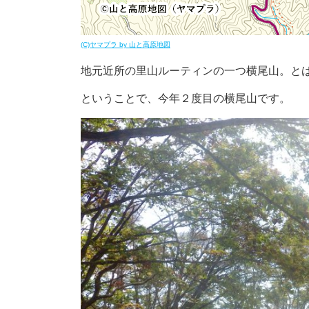
(C)ヤマプラ by 山と高原地図
地元近所の里山ルーティンの一つ横尾山。と
ということで、今年２度目の横尾山です。