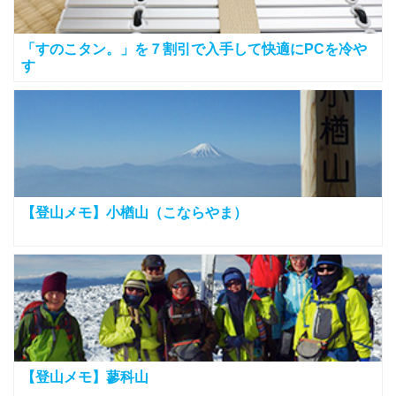
「すのこタン。」を７割引で入手して快適にPCを冷や
す
【登山メモ】小楢山（こならやま）
【登山メモ】蓼科山