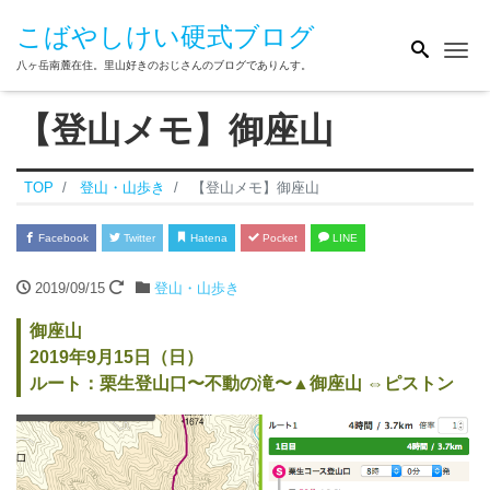
こばやしけい硬式ブログ
Me
八ヶ岳南麓在住。里山好きのおじさんのブログでありんす。
【登山メモ】御座山
TOP
登山・山歩き
【登山メモ】御座山
Facebook
Twitter
Hatena
Pocket
LINE
2019/09/15
登山・山歩き
御座山
2019年9月15日（日）
ルート：栗生登山口〜不動の滝〜▲御座山 ⇔ピストン