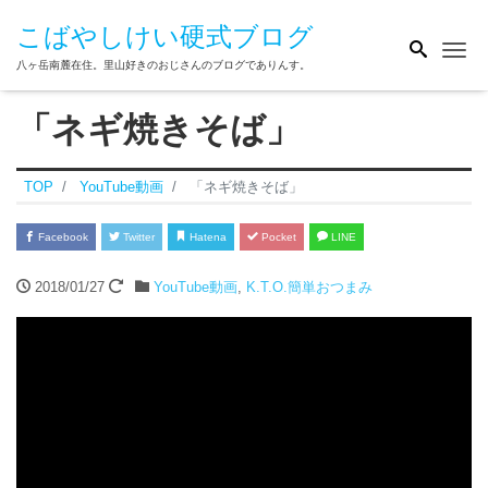
こばやしけい硬式ブログ
Me
八ヶ岳南麓在住。里山好きのおじさんのブログでありんす。
「ネギ焼きそば」
TOP
YouTube動画
「ネギ焼きそば」
Facebook
Twitter
Hatena
Pocket
LINE
2018/01/27
YouTube動画
,
K.T.O.簡単おつまみ