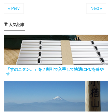
« Prev
Next »
人気記事
「すのこタン。」を７割引で入手して快適にPCを冷や
す