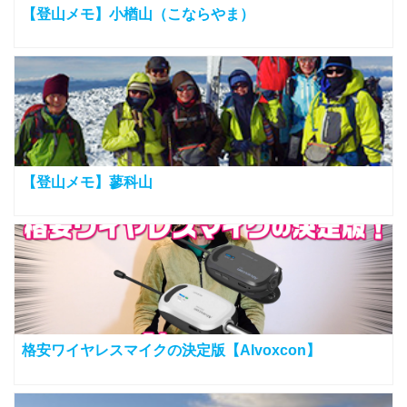
【登山メモ】小楢山（こならやま）
【登山メモ】蓼科山
格安ワイヤレスマイクの決定版【Alvoxcon】