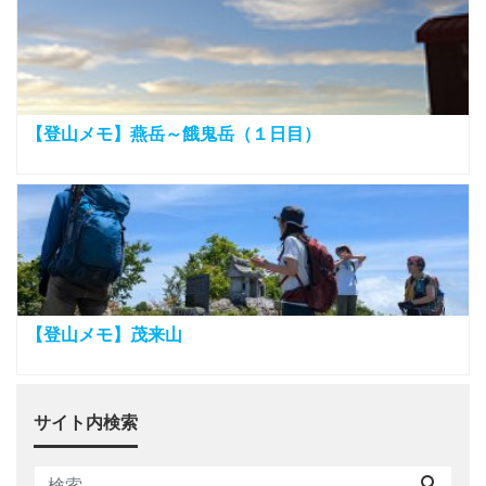
【登山メモ】燕岳～餓鬼岳（１日目）
【登山メモ】茂来山
サイト内検索