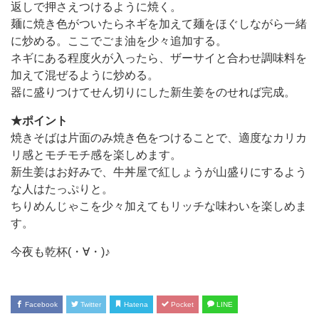
返しで押さえつけるように焼く。
麺に焼き色がついたらネギを加えて麺をほぐしながら一緒
に炒める。ここでごま油を少々追加する。
ネギにある程度火が入ったら、ザーサイと合わせ調味料を
加えて混ぜるように炒める。
器に盛りつけてせん切りにした新生姜をのせれば完成。
★ポイント
焼きそばは片面のみ焼き色をつけることで、適度なカリカ
リ感とモチモチ感を楽しめます。
新生姜はお好みで、牛丼屋で紅しょうが山盛りにするよう
な人はたっぷりと。
ちりめんじゃこを少々加えてもリッチな味わいを楽しめま
す。
今夜も乾杯(・∀・)♪
Facebook
Twitter
Hatena
Pocket
LINE