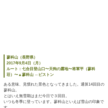
蓼科山（長野県）
2017年9月4日（月）
ルート：七合目登山口〜天狗の露地〜将軍平（蓼科
荘）〜▲蓼科山 ⇔ピストン
ある意味、見慣れた景色となってきました。通算14回目の
蓼科山。
とはいえ無雪期はまだ今日で３回目。
いつも冬季に登っています。蓼科山といえば雪山の印象で
す。