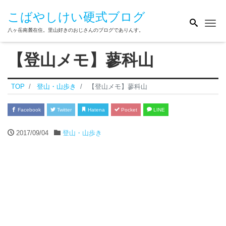
こばやしけい硬式ブログ
Me
八ヶ岳南麓在住。里山好きのおじさんのブログでありんす。
【登山メモ】蓼科山
TOP
登山・山歩き
【登山メモ】蓼科山
Facebook
Twitter
Hatena
Pocket
LINE
2017/09/04
登山・山歩き