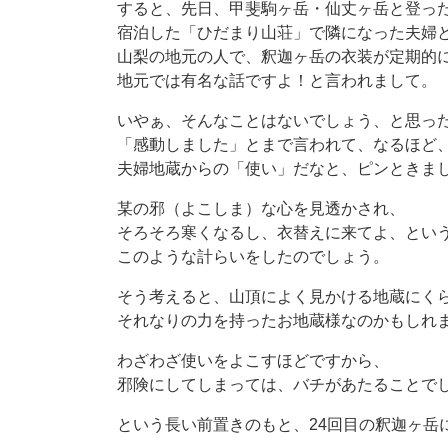
すると、先日、甲斐駒ヶ岳・仙丈ヶ岳と登っ
宿泊した「ひだまり山荘」で隣になった夫婦
山梨の地元の人で、釈迦ヶ岳の衣装が定期的
地元では有名な話ですよ！と言われまして。
いやぁ、そんなことはないでしょう、と思っ
「感動しました」とまで言われて、なるほど
夫婦地蔵からの「使い」だなと、ピンときま
某の邪（よこしま）な心を見透かされ、
そろそろ寒くなるし、衣替えに来てよ、とい
このような計らいをしたのでしょう。
そう考えると、山頂によく見かける地蔵にく
それなりの力を持ったお地蔵様なのかもしれ
わざわざ使いをよこすほどですから、
邪険にしてしまっては、バチがあたることで
という長い前置きのもと、24回目の釈迦ヶ岳