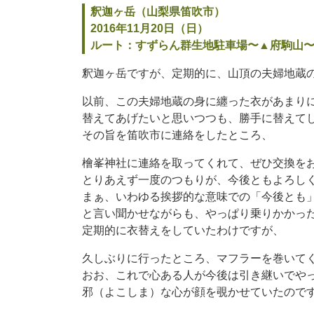
釈迦ヶ岳（山梨県笛吹市）
2016年11月20日（日）
ルート：すずらん群生地駐車場〜▲府駒山〜
釈迦ヶ岳ですが、定期的に、山頂の夫婦地蔵
以前、この夫婦地蔵の身に纏った衣があまり
替えてあげたいと思いつつも、勝手に替えて
その旨を笛吹市に連絡をしたところ、
檜峯神社に連絡を取ってくれて、ぜひ交換を
とりあえず一度のつもりが、今後ともよろし
まぁ、いわゆる挨拶的な意味での「今後とも
と言い聞かせながらも、やっぱり乗りかかっ
定期的に衣替えをしていたわけですが、
久しぶりに行ったところ、マフラーを巻いて
おお、これで心ある人が今後は引き継いでや
邪（よこしま）な心が顔を覗かせていたので