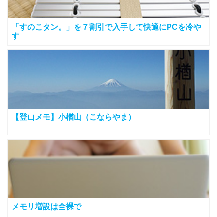
「すのこタン。」を７割引で入手して快適にPCを冷や
す
【登山メモ】小楢山（こならやま）
メモリ増設は全裸で