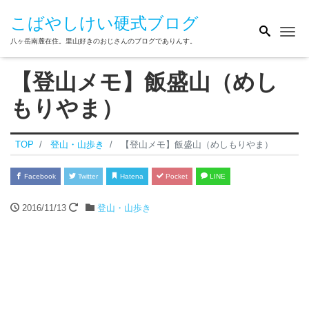
こばやしけい硬式ブログ
Me
八ヶ岳南麓在住。里山好きのおじさんのブログでありんす。
【登山メモ】飯盛山（めし
もりやま）
TOP
登山・山歩き
【登山メモ】飯盛山（めしもりやま）
Facebook
Twitter
Hatena
Pocket
LINE
2016/11/13
登山・山歩き